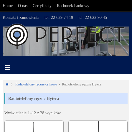
Przejdź
Home
O nas
Certyfikaty
Rachunek bankowy
do
treści
Kontakt i zamówienia
tel. 22 629 74 19
tel. 22 622 90 45
Home
Radiotelefony ręczne cyfrowe
Radiotelefony ręczne Hytera
Radiotelefony ręczne Hytera
Wyświetlanie 1–12 z 28 wyników